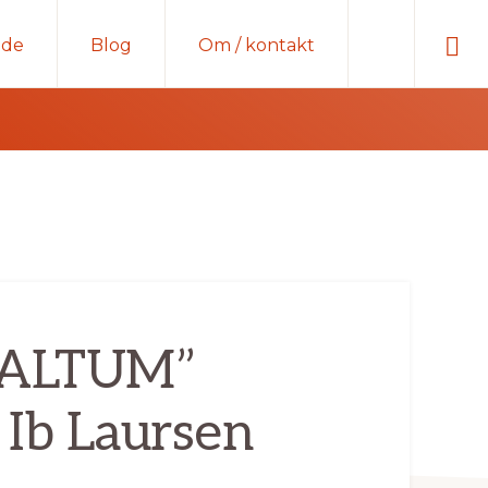
Sho
ide
Blog
Om / kontakt
Sear
 “ALTUM”
 Ib Laursen