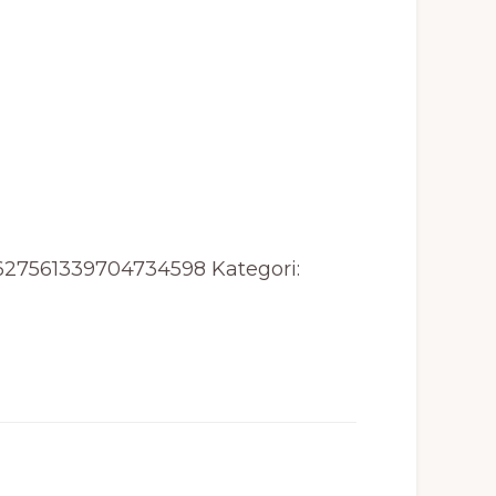
627561339704734598
Kategori: