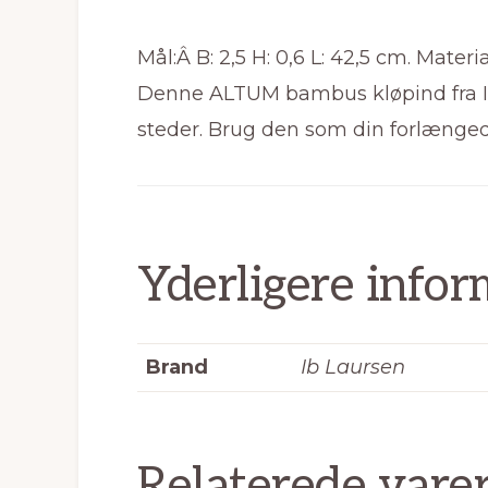
Mål:Â B: 2,5 H: 0,6 L: 42,5 cm. Mater
Denne ALTUM bambus kløpind fra Ib L
steder. Brug den som din forlænge
Yderligere infor
Brand
Ib Laursen
Relaterede vare