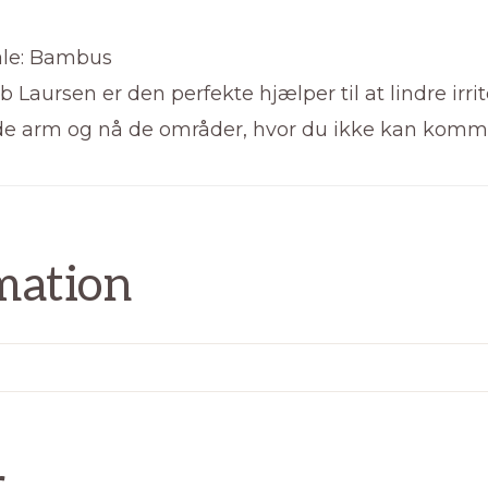
iale: Bambus
aursen er den perfekte hjælper til at lindre irri
de arm og nå de områder, hvor du ikke kan komme
mation
r