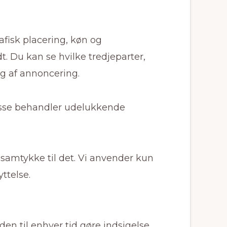
afisk placering, køn og
t. Du kan se hvilke tredjeparter,
ng af annoncering.
Disse behandler udelukkende
 samtykke til det. Vi anvender kun
ttelse.
den til enhver tid gøre indsigelse