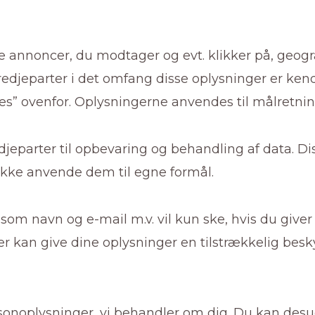
e annoncer, du modtager og evt. klikker på, geogr
redjeparter i det omfang disse oplysninger er kend
kies” ovenfor. Oplysningerne anvendes til målretni
djeparter til opbevaring og behandling af data. 
ikke anvende dem til egne formål.
som navn og e-mail m.v. vil kun ske, hvis du giver
er kan give dine oplysninger en tilstrækkelig besky
personoplysninger, vi behandler om dig. Du kan desu