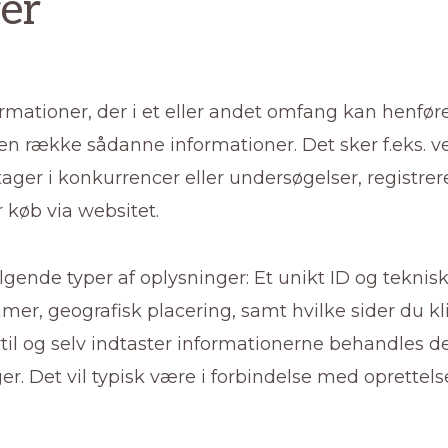
er
rmationer, der i et eller andet omfang kan henføres
n række sådanne informationer. Det sker f.eks. ved
tager i konkurrencer eller undersøgelser, registre
r køb via websitet.
lgende typer af oplysninger: Et unikt ID og tekni
mmer, geografisk placering, samt hvilke sider du kl
rtil og selv indtaster informationerne behandles
r. Det vil typisk være i forbindelse med oprettelse