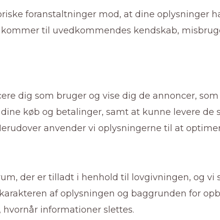
riske foranstaltninger mod, at dine oplysninger hæn
eller kommer til uvedkommendes kendskab, misbruges 
icere dig som bruger og vise dig de annoncer, som 
e dine køb og betalinger, samt at kunne levere de 
Herudover anvender vi oplysningerne til at optimer
m, der er tilladt i henhold til lovgivningen, og vi
arakteren af oplysningen og baggrunden for opbev
 hvornår informationer slettes.