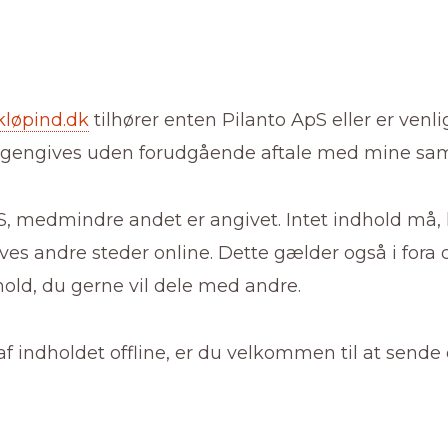
kløpind.dk
tilhører enten Pilanto ApS eller er venl
 gengives uden forudgående aftale med mine sama
pS, medmindre andet er angivet. Intet indhold må, 
es andre steder online. Dette gælder også i fora og
ld, du gerne vil dele med andre.
e af indholdet offline, er du velkommen til at send